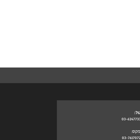
ל:
03-624773
קס:
03-761707