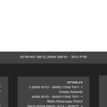
מדיה גרופ - פרסום ושיווק ברשת האינטרנט
בין מוצרינו:
ט
•
ניהול קמפיין ממומן - קידום ממומן ב
3
Google Adwords
•
ניהול קמפיין ממומן - קידום ממומן
פ
בוואלה Walla ADvantage
2
•
פייסבוק - בנייה, פרסום וקידום ברשת