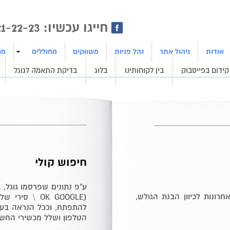
ן | בניית אתרים | ייצור לידים
חייגו עכשיו: 1800-21-22-23
אודות
ניהול אתר
נהל פניות
משווקים
מחוללים
מו
קידום בפייסבוק
בין לקוחותינו
בלוג
בדיקת התאמה לגוגל
חיפוש קולי
ונות לכיוון הבנת הגולש,
(
OK GOOGLE
\ סירי של 
להתפתח, וככל הנראה בע
הטלפון ושלל מכשירי החש