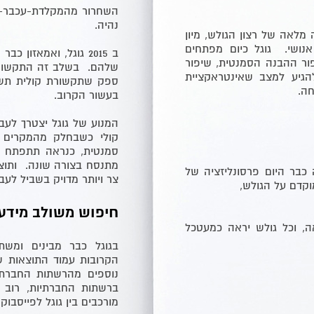
השחרור מהמקלדת-עכבר-מסך
נהיה.
מלאה של רצון הגולש, מיון
נושי. גוגל כיום מפתחים
ב 2015 גוגל, ואמאזו
פור ההבנה הסמנטית, שיפור
שלהם. בשלב זה התקשורת 
יע למצב שאינטראקציית
ספק שתקשורת קולית תשת
חה.
בעשור הקרוב.
המנוע של גוגל יצטרך לעב
קולי כשבחלק מהמקרים א
סמנטית, כנראה תתפתח ל
מתנסח בצורה שונה. ותוצא
 כבר היום פרסונליזציה של
צר ויותר מדויק בשביל לעב
וקדם על הגולש,
חיפוש משולב מידע
ה, וכל גולש יראה כמעטכל
בגוגל כבר מבינים ומשת
הקרובות עמוד התוצאות של 
נוספים מהרשתות החברתי
ברשתות החברתיות, רוב 
מורכבים בין גוגל לפייסבוק