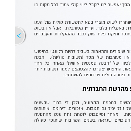
 יאפשר לנו לקבל ליווי קולי צמוד בכל מקום בו
ן כבר שחררו לשוק מוצרי בטא לתקשורת קולית מול הענן
באנגלית בלבד, ועדיין מסורבלת. אבל אין בשוק
פר ותיקח פלח שוק נכבד מהמקלדות והעכברים
ור שיפורים והתאמות בשביל להיות רלוונטי בחיפוש
ין מעורבות של מסך (תשובות קוליות). הבנה
כיוון של "הבנה סמנטית אישית" מאחר וכל אחד
ות החיפוש יצטרכו להצטמצם למגוון תשובות יותר
ור בצורה קולית וידידותית למשתמש.
 מהרשת החברתית
משים בחכמת ההמונים, ולכן די ברור שבשנים
גוגל יכיל גם תגובות, אזכורים, דירוגים ואיתותים
ות. מאחר ופייסבוק לוקחת נתח ענק מהתנועה
הסיכויים שנראה בשנים הקרובות שיתופי פעולה
.