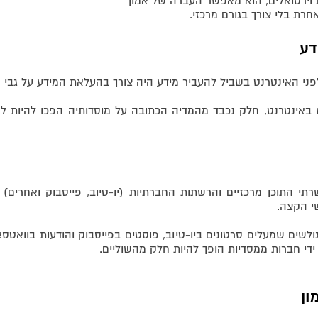
ת וירטואלים, הוא מאפשר העברה של אמון
חרת בלי צורך בגורם מרכזי.
דע
ני האינטרנט בשביל להעביר מידע היה צורך בהעלאת המידע על גבי מ
והשימוש באינטרנט, חלק נכבד מהמדיה הכתובה על מוסדותיה הפכו להיות 
 עם עלייתן של שרתי התוכן מרכזיים והרשתות החברתיות (יו-טיוב, פייסבוק וא
י הקצה.
גולשים שמעלים סרטונים ביו-טיוב, פוסטים בפייסבוק והודעות בוואטס
 ידי חברות ממסדיות הופך להיות חלק מהשוליים.
ון