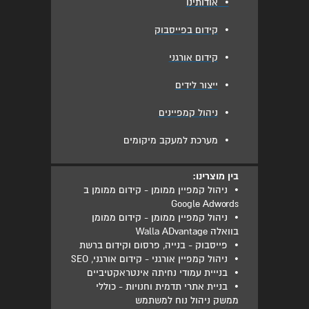
•
אודותינו
•
קידום בפייסבוק
•
קידום אורגני
•
ייצור לידים
•
ניהול קמפיינים
•
מערכת למעקב מיקומים
בין מוצרינו:
•
ניהול קמפיין ממומן - קידום ממומן ב
Google Adwords
•
ניהול קמפיין ממומן - קידום ממומן
בוואלה Walla ADvantage
•
פייסבוק - בנייה, פרסום וקידום ברשת
•
ניהול קמפיין אורגני - קידום אורגני, SEO
•
בנייית עמודי נחיתה אינטראקטיביים
•
בניית אתרי תדמית וחנויות - כוללי
ממשק ניהול נוח למשתמש