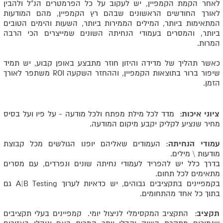
לאחר הקמת הקמפיין, יש לעקוב על כל הפרמטרים הנ"ל ולהבין
לאורך החודשים הראשונים שבהם רץ הקמפיין, מהם המודעות
המתאימות ביותר, המילים הממירות ביותר, השעות והימים הטובים
ביותר, והמסרים בעמודי הנחיתה השונים שמייצרים הכי הרבה
המרות.
כאשר תהליך של מדידה והיזון חוזר מתבצע באופן קבוע, יש תמיד
שיפור ברור בתוצאות הקמפיין, וההחזר השקעה ROI משתפר לאורך
הזמן.
ציוני איכות
: מדד לכל מילת מפתח ולכל מודעה - על פיו ועל בסיס
מחיר שנציע לקליק יקבע מיקום המודעה.
עמודי הנחיתה
: העמודים שאליהם יופנו הגולשים מכל קבוצת
מודעות \ מילים.
בדרך כלל יש להפריד לעמודי נחיתה שונים ונפרדים, עם מסרים
מתאימים לכל תחום.
בקמפיינים בתקציבים גבוהים, יש כדאיות לערוך A|B Testing גם
בתוך כל אחד מהתחומים.
תקציב
: התקציב המקסימלי לניצול יומי. קמפיינים בעלי תקציבים