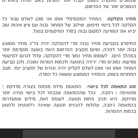
שנמוכים מתקרת השוק יקבלו יותר המרות באם ינוהלו באזורים
הנמוכים יותר של הפרסום.
מחיר הקלקה
: המחיר המקסימלי אותו אני מוכן לשלם עבור כל
הקלקה לכל ביטוי חיפוש. שילוב של תמחור גבוה עם ציון איכות טוב
יביא את המודעה למקום גבוה בסדר המיקומים בגוגל.
החיסרון בקביעת מחיר גבוה מדי להקלקה יהיה בד"כ מחיר ממוצע
גבוה יותר לפניה, וסיום תקציב הפרסום היומי בשעה מוקדמת יותר
במהלך היום. לעומתו מחיר נמוך מדי להקלקה, עלול לגרום למיקומי
מודעות נמוכים מדי, ירידה בתנועה ולכמות המרות נמוכה, ולכן קביעת
המחיר אותו אני מוכן לשלם לקליק יהיה נגזרת של תקציב יומי, מצב
התחרות בשוק, והמחיר הממוצע ששווה כל המרה.
סוג התאמה לכל ביטוי
: התאמת מילת מפתח בצורה מדויקת \
מתאימה \ רחבה. ככל שההתאמה שנבחר לכל ביטוי תהיה יותר
מדויקת, היא תניב פחות תנועה. לעומת זאת, מילים שמוגדרות
בהתאמה רחבה, עלולות להכניס תנועה שאינה רלוונטית ולפגוע
בכמות ההמרות.