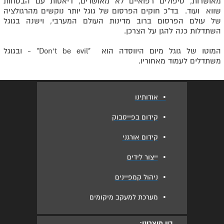
מאושרות, טיפולים רפואיים לא מאושרים, דיאטות עם הבטחות
שווא ועוד. בד"כ חוקים הפרסום של גוגל יותר נוקשים מהרגולציה
של עולם הפרסום ברוב מדינות העולם המערבי, וישנה בגוגל
השתדלות כנה להגן על הצרכן.
המוטו של גוגל מיום היווסדה הוא "Don't be evil" - ובגוגל
משתדלים לעמוד מאחוריו.
•
אודותינו
•
קידום בפייסבוק
•
קידום אורגני
•
ייצור לידים
•
ניהול קמפיינים
•
מערכת למעקב מיקומים
בין מוצרינו: