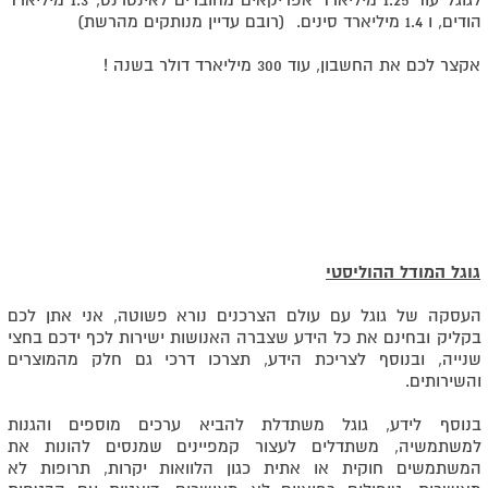
לגוגל עוד 1.25 מיליארד אפריקאים מחוברים לאינטרנט, 1.3 מיליארד
הודים, ו 1.4 מיליארד סינים. (רובם עדיין מנותקים מהרשת)
אקצר לכם את החשבון, עוד 300 מיליארד דולר בשנה !
גוגל המודל ההוליסטי
העסקה של גוגל עם עולם הצרכנים נורא פשוטה, אני אתן לכם
בקליק ובחינם את כל הידע שצברה האנושות ישירות לכף ידכם בחצי
שנייה, ובנוסף לצריכת הידע, תצרכו דרכי גם חלק מהמוצרים
והשירותים.
בנוסף לידע, גוגל משתדלת להביא ערכים מוספים והגנות
למשתמשיה, משתדלים לעצור קמפיינים שמנסים להונות את
המשתמשים חוקית או אתית כגון הלוואות יקרות, תרופות לא