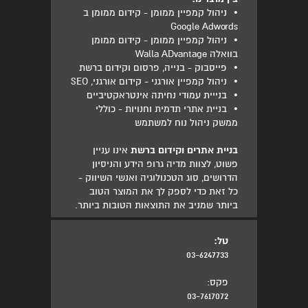
•
ניהול קמפיין ממומן - קידום ממומן ב
Google Adwords
•
ניהול קמפיין ממומן - קידום ממומן
בוואלה Walla ADvantage
•
פייסבוק - בנייה, פרסום וקידום ברשת
•
ניהול קמפיין אורגני - קידום אורגני, SEO
•
בנייית עמודי נחיתה אינטראקטיביים
•
בניית אתרי תדמית וחנויות - כוללי
ממשק ניהול נוח למשתמש
בניית אתרים וקידום ברשת
אינו עניין
פשוט, לצוות מדיה גרופ הידע והניסיון
הדרושים, סוג הטכנולוגיה ואנשי השיווק -
כל זאת כדי לספק לך את המוצר הטוב
ביותר שמניב את התוצאות הטובות ביותר.
טל:
03-6247733
פקס:
03-7617072