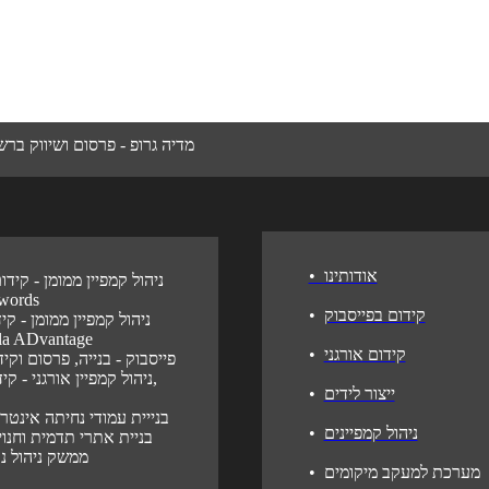
מדיה גרופ - פרסום ושיווק בר
אודותינו
•
ניהול קמפיין ממומן - קידו
words
קידום בפייסבוק
•
ניהול קמפיין ממומן - קי
בוואלה  ADvantage
קידום אורגני
•
פייסבוק - בנייה, פרסום וק
ניהול קמפיין אורגני - קיד
ייצור לידים
•
בנייית עמודי נחיתה אינטר
ניהול קמפיינים
•
בניית אתרי תדמית וחנויו
ממשק ניהול נ
מערכת למעקב מיקומים
•