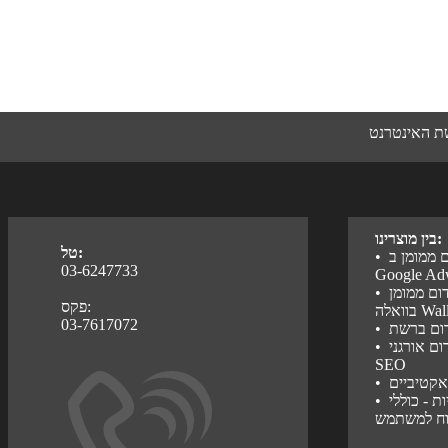
שת האינטרנט
בין מוצרינו:
טל:
ם ממומן ב
•
03-6247733
Google Ad
דום ממומן
•
פקס:
Walla
03-7617072
ידום ברשת
•
ום אורגני,
•
SEO
אקטיביים
•
ת - כוללי
•
וח למשתמש