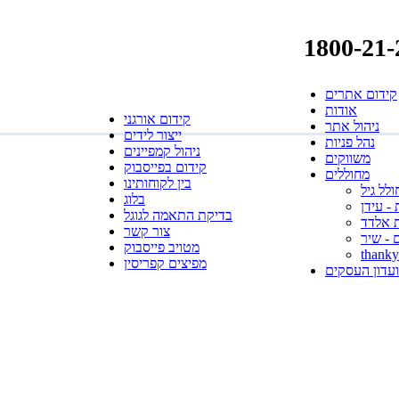
קידום אתרים
אודות
קידום אורגני
ניהול אתר
ייצור לידים
נהל פניות
ניהול קמפיינים
משווקים
קידום בפייסבוק
מחוללים
בין לקוחותינו
לל גיל
בלוג
- עידן
בדיקת התאמה לגוגל
 אלדד
צור קשר
 - שיר
מטויב פייסבוק
thank
מפיצים קפריסין
עדון העסקים