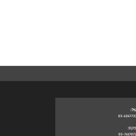
ל:
03-624773
קס:
03-761707