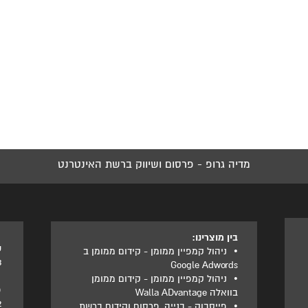
מדיה גרופ - פרסום ושיווק ברשת האינטרנט
בין מוצרינו:
ט
•
ניהול קמפיין ממומן - קידום ממומן ב
3
Google Adwords
•
ניהול קמפיין ממומן - קידום ממומן
פ
בוואלה Walla ADvantage
2
•
פייסבוק - בנייה, פרסום וקידום ברשת