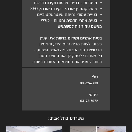
•
פייסבוק - בנייה, פרסום וקידום ברשת
•
ניהול קמפיין אורגני - קידום אורגני, SEO
•
בנייית עמודי נחיתה אינטראקטיביים
•
בניית אתרי תדמית וחנויות - כוללי
ממשק ניהול נוח למשתמש
בניית אתרים וקידום ברשת
אינו עניין
פשוט, לצוות מדיה גרופ הידע והניסיון
הדרושים, סוג הטכנולוגיה ואנשי השיווק -
כל זאת כדי לספק לך את המוצר הטוב
ביותר שמניב את התוצאות הטובות ביותר.
טל:
03-6247733
פקס:
03-7617072
משרדנו בתל אביב: