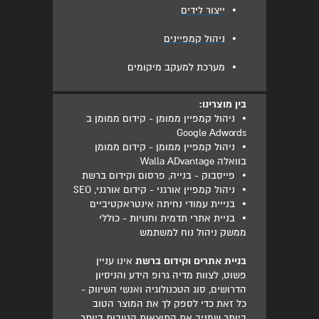
•
ייצור לידים
•
ניהול קמפיינים
•
מערכת למעקב מיקומים
בין מוצרינו:
•
ניהול קמפיין ממומן - קידום ממומן ב
Google Adwords
•
ניהול קמפיין ממומן - קידום ממומן
בוואלה Walla ADvantage
•
פייסבוק - בנייה, פרסום וקידום ברשת
•
ניהול קמפיין אורגני - קידום אורגני, SEO
•
בנייית עמודי נחיתה אינטראקטיביים
•
בניית אתרי תדמית וחנויות - כוללי
ממשק ניהול נוח למשתמש
בניית אתרים וקידום ברשת
אינו עניין
פשוט, לצוות מדיה גרופ הידע והניסיון
הדרושים, סוג הטכנולוגיה ואנשי השיווק -
כל זאת כדי לספק לך את המוצר הטוב
ביותר שמניב את התוצאות הטובות ביותר.