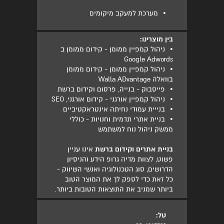
•
מערכת למעקב מיקומים
בין מוצרינו:
•
ניהול קמפיין ממומן - קידום ממומן ב
Google Adwords
•
ניהול קמפיין ממומן - קידום ממומן
בוואלה Walla ADvantage
•
פייסבוק - בנייה, פרסום וקידום ברשת
•
ניהול קמפיין אורגני - קידום אורגני, SEO
•
בנייית עמודי נחיתה אינטראקטיביים
•
בניית אתרי תדמית וחנויות - כוללי
ממשק ניהול נוח למשתמש
בניית אתרים וקידום ברשת
אינו עניין
פשוט, לצוות מדיה גרופ הידע והניסיון
הדרושים, סוג הטכנולוגיה ואנשי השיווק -
כל זאת כדי לספק לך את המוצר הטוב
ביותר שמניב את התוצאות הטובות ביותר.
טל: