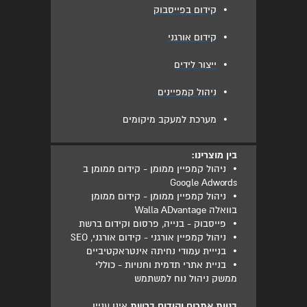
•
קידום בפייסבוק
•
קידום אורגני
•
ייצור לידים
•
ניהול קמפיינים
•
מערכת למעקב מיקומים
בין מוצרינו:
•
ניהול קמפיין ממומן - קידום ממומן ב
Google Adwords
•
ניהול קמפיין ממומן - קידום ממומן
בוואלה Walla ADvantage
•
פייסבוק - בנייה, פרסום וקידום ברשת
•
ניהול קמפיין אורגני - קידום אורגני, SEO
•
בנייית עמודי נחיתה אינטראקטיביים
•
בניית אתרי תדמית וחנויות - כוללי
ממשק ניהול נוח למשתמש
בניית אתרים וקידום ברשת
אינו עניין