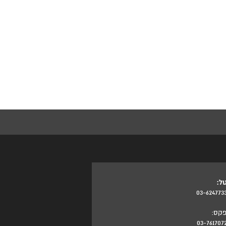
ל:
03-624773
קס:
03-761707