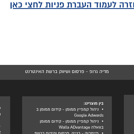
רה לעמוד העברת פניות לחצי כאן
מדיה גרופ - פרסום ושיווק ברשת האינטרנט
בין מוצרינו:
ט
•
ניהול קמפיין ממומן - קידום ממומן ב
3
Google Adwords
•
ניהול קמפיין ממומן - קידום ממומן
פ
בוואלה Walla ADvantage
2
•
פייסבוק - בנייה, פרסום וקידום ברשת