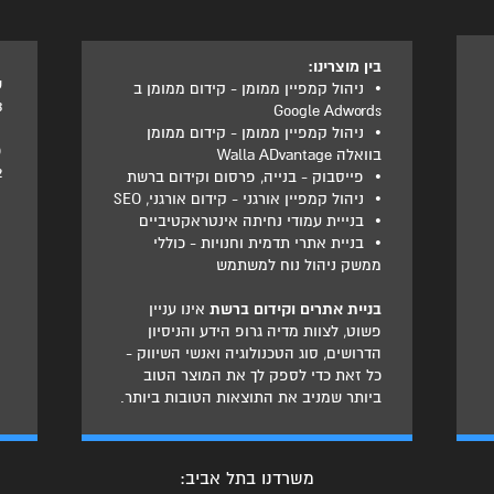
בין מוצרינו:
ט
•
ניהול קמפיין ממומן - קידום ממומן ב
3
Google Adwords
•
ניהול קמפיין ממומן - קידום ממומן
פ
בוואלה Walla ADvantage
2
•
פייסבוק - בנייה, פרסום וקידום ברשת
•
ניהול קמפיין אורגני - קידום אורגני, SEO
•
בנייית עמודי נחיתה אינטראקטיביים
•
בניית אתרי תדמית וחנויות - כוללי
ממשק ניהול נוח למשתמש
בניית אתרים וקידום ברשת
אינו עניין
פשוט, לצוות מדיה גרופ הידע והניסיון
הדרושים, סוג הטכנולוגיה ואנשי השיווק -
כל זאת כדי לספק לך את המוצר הטוב
ביותר שמניב את התוצאות הטובות ביותר.
משרדנו בתל אביב: