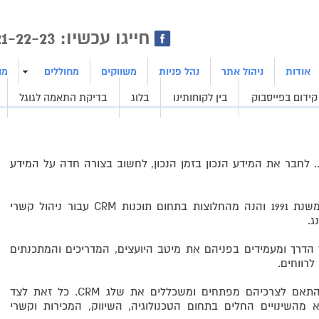
ן | בניית אתרים | ייצור לידים
חייגו עכשיו: 1800-21-22-23
אודות
ניהול אתר
נהל פניות
משווקים
מחוללים
מו
קידום בפייסבוק
בין לקוחותינו
בלוג
בדיקת התאמה לגוגל
. לחבר את המידע הנכון בזמן הנכון, לחשוב בצורה חדה על המידע
חברת שלג תוכנה קיימת ופועלת בשוק משנת 1991 והנה מהחלוצות בתחום תוכנות CRM עבור ניהול קשרי
ג.
ך הדרך ומעמידים בפניהם את מיטב היועצים, המדריכים והמתכנתים
רווחים.
אנו בשלג תוכנה קשובים ללקוחותינו ובהתאם לצרכיהם מפתחים ומשכללים את שלג CRM. כל זאת לצד
 מהשינויים החלים בתחום הטכנולוגיה, השיווק, המכירות וקשרי