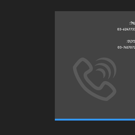
ל:
03-624773
קס:
03-761707