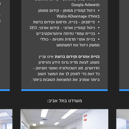
3
Google Adwords
•
ניהול קמפיין ממומן - קידום ממומן
פ
בוואלה Walla ADvantage
2
•
פייסבוק - בנייה, פרסום וקידום ברשת
•
ניהול קמפיין אורגני - קידום אורגני, SEO
•
בנייית עמודי נחיתה אינטראקטיביים
•
בניית אתרי תדמית וחנויות - כוללי
ממשק ניהול נוח למשתמש
בניית אתרים וקידום ברשת
אינו עניין
פשוט, לצוות מדיה גרופ הידע והניסיון
הדרושים, סוג הטכנולוגיה ואנשי השיווק -
כל זאת כדי לספק לך את המוצר הטוב
ביותר שמניב את התוצאות הטובות ביותר.
משרדנו בתל אביב: