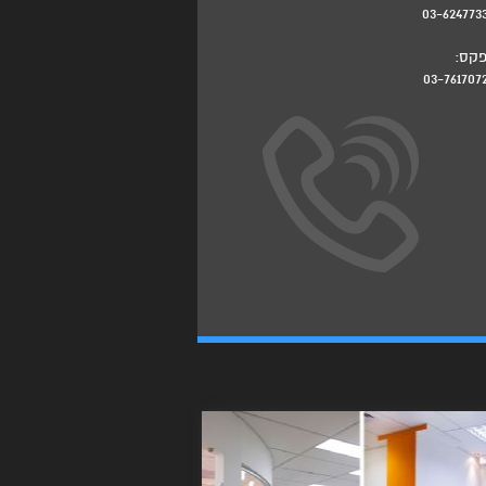
03-624773
קס:
03-761707