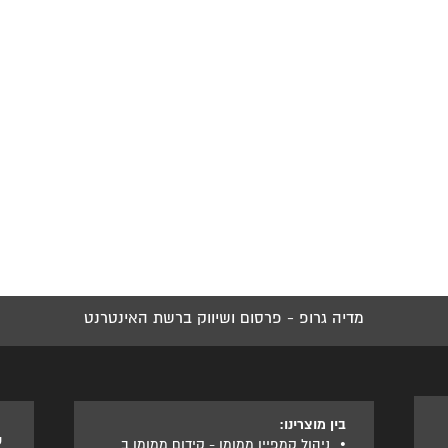
מדיה גרופ - פרסום ושיווק ברשת האינטרנט
בין מוצרינו:
ט
•
ניהול קמפיין ממומן - קידום ממומן ב