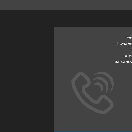
ל:
03-624773
קס:
03-761707