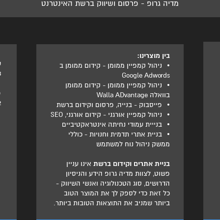
מדיה גרופ - פרסום ושיווק ברשת האינטרנט
בין מוצרינו:
ט
•
ניהול קמפיין ממומן - קידום ממומן ב
3
Google Adwords
•
ניהול קמפיין ממומן - קידום ממומן
פ
בוואלה Walla ADvantage
2
•
פייסבוק - בנייה, פרסום וקידום ברשת
•
ניהול קמפיין אורגני - קידום אורגני, SEO
•
בנייית עמודי נחיתה אינטראקטיביים
•
בניית אתרי תדמית וחנויות - כוללי
ממשק ניהול נוח למשתמש
בניית אתרים וקידום ברשת
אינו עניין
פשוט, לצוות מדיה גרופ הידע והניסיון
הדרושים, סוג הטכנולוגיה ואנשי השיווק -
כל זאת כדי לספק לך את המוצר הטוב
ביותר שמניב את התוצאות הטובות ביותר.