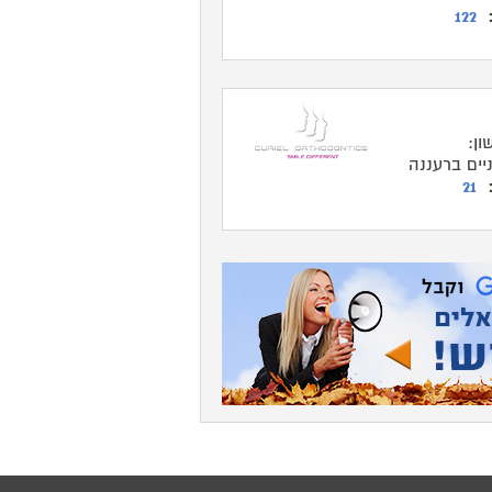
:
122
ון:
יים ברעננה
:
21