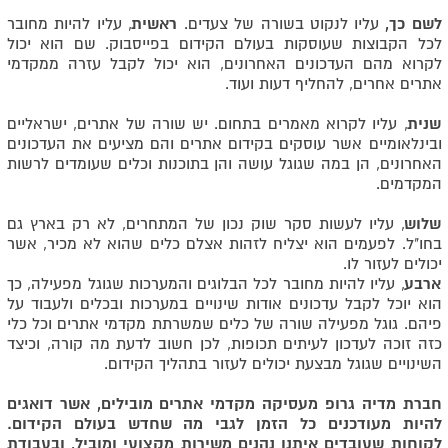
לשם כך,
עליו לנקוט בשורה של צעדים.
ראשית
, עליו להיות מחובר
לכל הקבוצות שעוסקות בעולם הקידום בפייסבוק. שם הוא יכול
לקרוא מהם העדכונים האחרונים, הוא יכול לקבל עזרה ממקדמי
אתרים אחרים, להחליף דעות ועוד.
שנית
, עליו לקרוא מאמרים בתחום. יש שורה של אתרים, ישראליים
ובינלאומיים אשר עוסקים בקידום אתרים והם מציעים את העדכונים
האחרונים, הן במה שגוגל עושה והן בתוכנות וכלים שעומדים לרשות
המקדמים.
שלוש
, עליו לעשות סקר שוק נכון של המתחרים, לא רק בארץ גם
בחו"ל. לפעמים הוא יצליח לזהות אצלם כלים שהוא לא מכיר, אשר
יכולים לעזור לו.
ארבע
, עליו להיות מחובר לכל הבלוגים והמערכות שגוגל מפעילה, כך
הוא יוכל לקבל עדכונים אודות שינויים במערכות ובכלים ולעבוד על
פיהם. גוגל מפעילה שורה של כלים שמשרתת מקדמי אתרים וכל כלי
כזה זוכה לעדכון לעיתים תכופות, לכן חשוב לדעת מה קורה, וכיצד
השינויים שגוגל מבצעת יכולים לעזור בתהליך הקידום.
חברת מדיה גרופ מעסיקה מקדמי אתרים מובילים, אשר דואגים
להיות מעודכנים כל הזמן לגבי מה שחדש בעולם הקידום.
לקוחות שעובדים איתנו נהנים משירות מקצועי ומוביל, ובעבודת