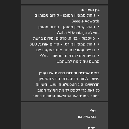
בין מוצרינו:
•
ניהול קמפיין ממומן - קידום ממומן ב
Google Adwords
•
ניהול קמפיין ממומן - קידום ממומן
בוואלה Walla ADvantage
•
פייסבוק - בנייה, פרסום וקידום ברשת
•
ניהול קמפיין אורגני - קידום אורגני, SEO
•
בנייית עמודי נחיתה אינטראקטיביים
•
בניית אתרי תדמית וחנויות - כוללי
ממשק ניהול נוח למשתמש
בניית אתרים וקידום ברשת
אינו עניין
פשוט, לצוות מדיה גרופ הידע והניסיון
הדרושים, סוג הטכנולוגיה ואנשי השיווק -
כל זאת כדי לספק לך את המוצר הטוב
ביותר שמניב את התוצאות הטובות ביותר.
טל:
03-6247733
פקס: