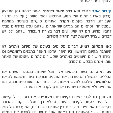
יצטרך לספוג את זה.
קידום אתר
בגוגל הוא דבר מאוד דינאמי.
אחת לכמה זמן מתבצע
עדכון באלגוריתמים של מנוע החיפוש והוא משפיע על כל תהליך
העבודה. הרבה פעמים מקדמי אתרים פועלים בשיטה מסוימת
שמצליחה, ופתאום הם מגלים שהאתרים שלהם נפלו בדירוגים מבלי
להבין מדוע, הם לא שינו שום דבר בצורת העבודה שלהם. לכן יש
דברים שצריך לעשות לצד תהליך הקידום.
כאן המקום לציין,
דברים מסוימים בעולם של קידום אתרים לא
השתנה מהיום הראשון, בין היתר, עדכון האתר בתכנים רלוונטיים וכן
יצירת קישורים חיצוניים באתרים שקשורים לתחום עיסוקו של האתר
אותו אנחנו מבקשים לקדם.
עם זאת,
גם בשני היבטים אלו, גוגל שינתה במהלך השנים את
הכללים, למשל היא סורקת את התכנים ובודקת ביתר תשומת לב את
הרלוונטיות שלהם לגולש ולאתר, עד כמה הם מעודכנים וכמה הם
אמיתיים ולא מאמרים שנועדו אך ורק לקדם את האתר.
זה נכון גם לגבי יצירת קישורים חיצוניים.
אם בעבר, כל קישור
יכול היה לעזור לקידום, היום זה לא כך. גוגל בודקת שמדובר
בקישורים אמיתיים, קישורים בין אתרים רלוונטיים, המערכת של גוגל
בוחנת ששני האתרים הם באמת אתרים שנועדו לשרת את הגולש