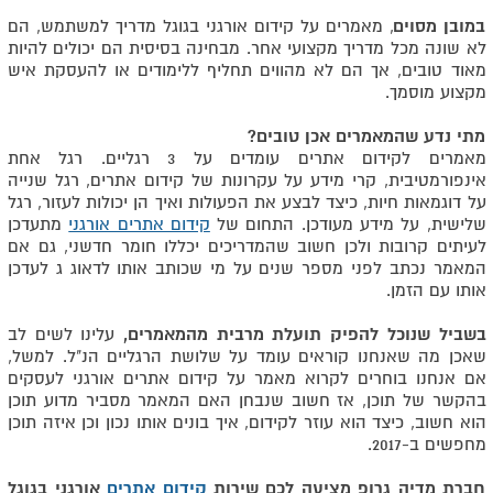
במובן מסוים
, מאמרים על קידום אורגני בגוגל מדריך למשתמש, הם
לא שונה מכל מדריך מקצועי אחר. מבחינה בסיסית הם יכולים להיות
מאוד טובים, אך הם לא מהווים תחליף ללימודים או להעסקת איש
מקצוע מוסמך.
מתי נדע שהמאמרים אכן טובים?
מאמרים לקידום אתרים עומדים על 3 רגליים. רגל אחת
אינפורמטיבית, קרי מידע על עקרונות של קידום אתרים, רגל שנייה
על דוגמאות חיות, כיצד לבצע את הפעולות ואיך הן יכולות לעזור, רגל
שלישית, על מידע מעודכן. התחום של
קידום אתרים אורגני
מתעדכן
לעיתים קרובות ולכן חשוב שהמדריכים יכללו חומר חדשני, גם אם
המאמר נכתב לפני מספר שנים על מי שכותב אותו לדאוג ג לעדכן
אותו עם הזמן.
בשביל שנוכל להפיק תועלת מרבית מהמאמרים,
עלינו לשים לב
שאכן מה שאנחנו קוראים עומד על שלושת הרגליים הנ"ל. למשל,
אם אנחנו בוחרים לקרוא מאמר על קידום אתרים אורגני לעסקים
בהקשר של תוכן, אז חשוב שנבחן האם המאמר מסביר מדוע תוכן
הוא חשוב, כיצד הוא עוזר לקידום, איך בונים אותו נכון וכן איזה תוכן
מחפשים ב-2017.
חברת מדיה גרופ מציעה לכם שירות
קידום אתרים
אורגני בגוגל