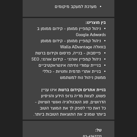
•
מערכת למעקב מיקומים
בין מוצרינו:
•
ניהול קמפיין ממומן - קידום ממומן ב
Google Adwords
•
ניהול קמפיין ממומן - קידום ממומן
בוואלה Walla ADvantage
•
פייסבוק - בנייה, פרסום וקידום ברשת
•
ניהול קמפיין אורגני - קידום אורגני, SEO
•
בנייית עמודי נחיתה אינטראקטיביים
•
בניית אתרי תדמית וחנויות - כוללי
ממשק ניהול נוח למשתמש
בניית אתרים וקידום ברשת
אינו עניין
פשוט, לצוות מדיה גרופ הידע והניסיון
הדרושים, סוג הטכנולוגיה ואנשי השיווק -
כל זאת כדי לספק לך את המוצר הטוב
ביותר שמניב את התוצאות הטובות ביותר.
טל:
03-6247733