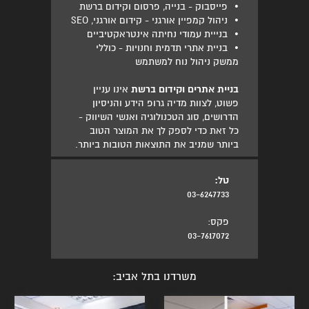
•
פייסבוק - בנייה, פרסום וקידום ברשת
•
ניהול קמפיין אורגני - קידום אורגני, SEO
•
בנייית עמודי נחיתה אינטראקטיביים
•
בניית אתרי תדמית וחנויות - כוללי
ממשק ניהול נוח למשתמש
בניית אתרים וקידום ברשת
אינו עניין
פשוט, לצוות מדיה גרופ הידע והניסיון
הדרושים, סוג הטכנולוגיה ואנשי השיווק -
כל זאת כדי לספק לך את המוצר הטוב
ביותר שמניב את התוצאות הטובות ביותר.
טל:
03-6247733
פקס:
03-7617072
משרדנו בתל אביב: