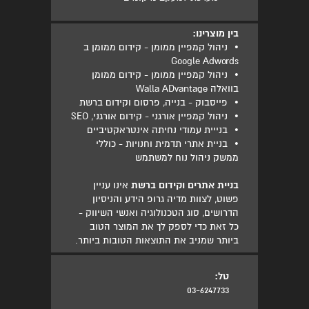
בין מוצרינו:
•
ניהול קמפיין ממומן - קידום ממומן ב
Google Adwords
•
ניהול קמפיין ממומן - קידום ממומן
בוואלה Walla ADvantage
•
פייסבוק - בנייה, פרסום וקידום ברשת
•
ניהול קמפיין אורגני - קידום אורגני, SEO
•
בנייית עמודי נחיתה אינטראקטיביים
•
בניית אתרי תדמית וחנויות - כוללי
ממשק ניהול נוח למשתמש
בניית אתרים וקידום ברשת
אינו עניין
פשוט, לצוות מדיה גרופ הידע והניסיון
הדרושים, סוג הטכנולוגיה ואנשי השיווק -
כל זאת כדי לספק לך את המוצר הטוב
ביותר שמניב את התוצאות הטובות ביותר.
טל:
03-6247733