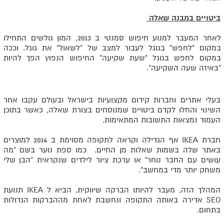
ביטויים במבנה שאלה
לאחר המעבר למנוע חיפוש סמנטי ב 2013, המון גולשים התחילו
במקום "לחפש" בגוגל לעבור למצב של "לשאול" את גוגל. וככה
במקום לחפש בגוגל "שעת שקיעה" החיפוש הנפוץ הפך להיות
"באיזה שעה השקיעה".
בעלי אתרים וחברות קידום מקצועיות בישראל ובעולם עקבו אחר
השינוי והחלו לקדם ביטויים שמנוסחים בצורת שאלה, כאשר בתוכן
העמוד נמצאות התשובות המתאימות.
חברת IKEA אף הגדילה וקראה לתקופה מסוימת ב 2014 למוצרים
באתר שלה בשמות שאלות מן החיים. כמו ספת נוער בשם "מה
עושים עם החבר נוחר" או ערכת ציור לילדים שנקראית "הבן שלי
משחק יותר מדי במחשב".
המהלך הזה, מעבר להיותו הברקה שיווקית, הביא ל IKEA תנועת
SEO אדירה באותה התקופה ונחשבת לאחת מההברקות הגדולות
בתחום.