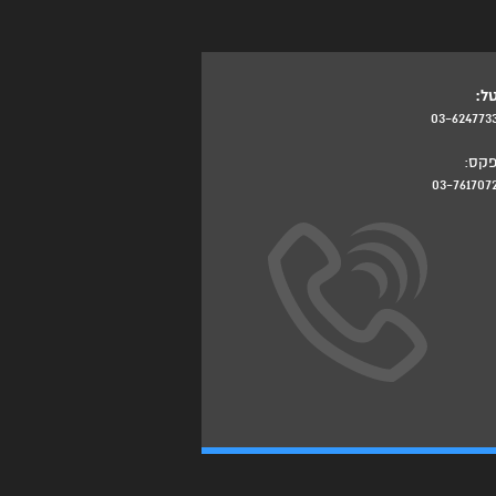
ל:
03-624773
קס:
03-761707