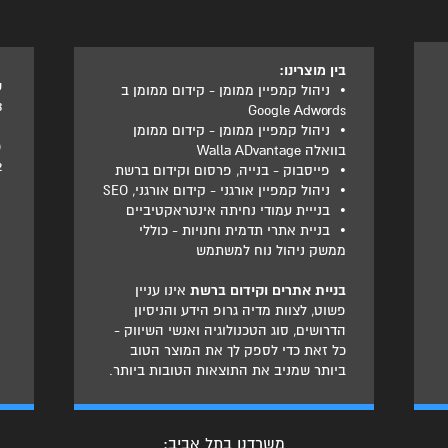
בין מוצרינו:
ט
•
ניהול קמפיין ממומן - קידום ממומן ב
3
Google Adwords
•
ניהול קמפיין ממומן - קידום ממומן
פ
בוואלה Walla ADvantage
2
•
פייסבוק - בנייה, פרסום וקידום ברשת
•
ניהול קמפיין אורגני - קידום אורגני, SEO
•
בנייית עמודי נחיתה אינטראקטיביים
•
בניית אתרי תדמית וחנויות - כוללי
ממשק ניהול נוח למשתמש
בניית אתרים וקידום ברשת
אינו עניין
פשוט, לצוות מדיה גרופ הידע והניסיון
הדרושים, סוג הטכנולוגיה ואנשי השיווק -
כל זאת כדי לספק לך את המוצר הטוב
ביותר שמניב את התוצאות הטובות ביותר.
משרדנו בתל אביב: