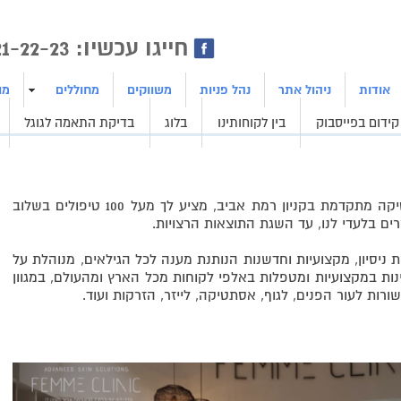
ן | בניית אתרים | ייצור לידים
חייגו עכשיו: 1800-21-22-23
אודות
ניהול אתר
נהל פניות
משווקים
מחוללים
מו
קידום בפייסבוק
בין לקוחותינו
בלוג
בדיקת התאמה לגוגל
המרכז לקוסמטיקה ואסתטיקה מתקדמת בקניון רמת אביב, מציע לך מעל 100 טיפולים בשלוב
ים בלעדי לנו, עד השגת התוצאות הרצויות.
קליניק, קליניקת בוטיק עם 32 שנות ניסיון, מקצועיות וחדשנות הנותנת מענה לכל הגילאים, מנוהלת על
מאמינות במקצועיות ומטפלות באלפי לקוחות מכל הארץ ומהעולם, במגוון
רות לעור הפנים, לגוף, אסתטיקה, לייזר, הזרקות ועוד.