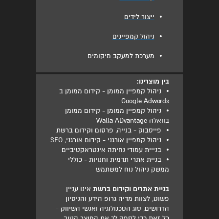
•
ייצור לידים
•
ניהול קמפיינים
•
מערכת למעקב מיקומים
בין מוצרינו:
•
ניהול קמפיין ממומן - קידום ממומן ב
Google Adwords
•
ניהול קמפיין ממומן - קידום ממומן
בוואלה Walla ADvantage
•
פייסבוק - בנייה, פרסום וקידום ברשת
•
ניהול קמפיין אורגני - קידום אורגני, SEO
•
בנייית עמודי נחיתה אינטראקטיביים
•
בניית אתרי תדמית וחנויות - כוללי
ממשק ניהול נוח למשתמש
בניית אתרים וקידום ברשת
אינו עניין
פשוט, לצוות מדיה גרופ הידע והניסיון
הדרושים, סוג הטכנולוגיה ואנשי השיווק -
כל זאת כדי לספק לך את המוצר הטוב