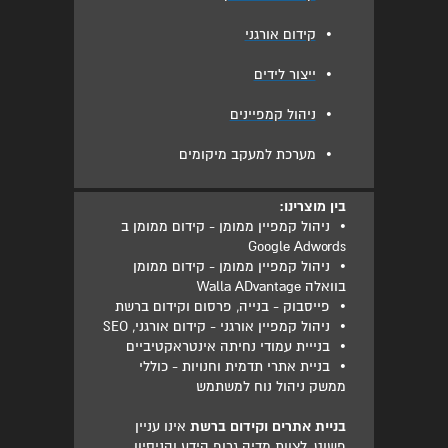
•
קידום אורגני
•
ייצור לידים
•
ניהול קמפיינים
•
מערכת למעקב מיקומים
בין מוצרינו:
•
ניהול קמפיין ממומן - קידום ממומן ב
Google Adwords
•
ניהול קמפיין ממומן - קידום ממומן
בוואלה Walla ADvantage
•
פייסבוק - בנייה, פרסום וקידום ברשת
•
ניהול קמפיין אורגני - קידום אורגני, SEO
•
בנייית עמודי נחיתה אינטראקטיביים
•
בניית אתרי תדמית וחנויות - כוללי
ממשק ניהול נוח למשתמש
בניית אתרים וקידום ברשת
אינו עניין
פשוט, לצוות מדיה גרופ הידע והניסיון