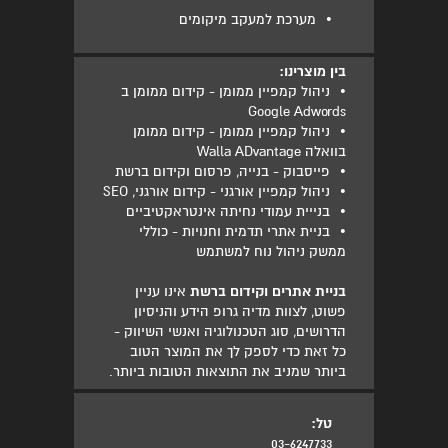
•
מערכת למעקב מיקומים
בין מוצרינו:
•
ניהול קמפיין ממומן - קידום ממומן ב
Google Adwords
•
ניהול קמפיין ממומן - קידום ממומן
בוואלה Walla ADvantage
•
פייסבוק - בנייה, פרסום וקידום ברשת
•
ניהול קמפיין אורגני - קידום אורגני, SEO
•
בנייית עמודי נחיתה אינטראקטיביים
•
בניית אתרי תדמית וחנויות - כוללי
ממשק ניהול נוח למשתמש
בניית אתרים וקידום ברשת
אינו עניין
פשוט, לצוות מדיה גרופ הידע והניסיון
הדרושים, סוג הטכנולוגיה ואנשי השיווק -
כל זאת כדי לספק לך את המוצר הטוב
ביותר שמניב את התוצאות הטובות ביותר.
טל:
03-6247733