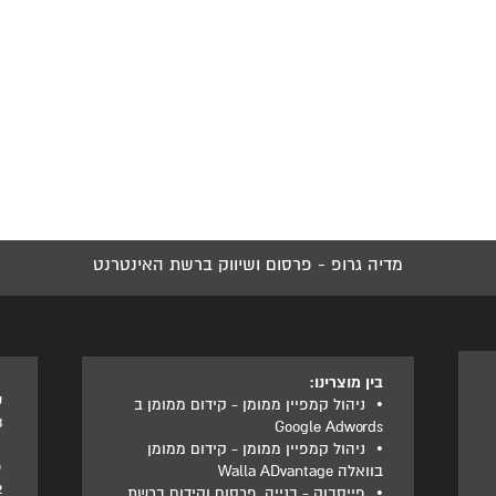
מדיה גרופ - פרסום ושיווק ברשת האינטרנט
בין מוצרינו:
ט
•
ניהול קמפיין ממומן - קידום ממומן ב
3
Google Adwords
•
ניהול קמפיין ממומן - קידום ממומן
פ
בוואלה Walla ADvantage
2
•
פייסבוק - בנייה, פרסום וקידום ברשת