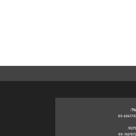
ל:
03-624773
קס:
03-761707