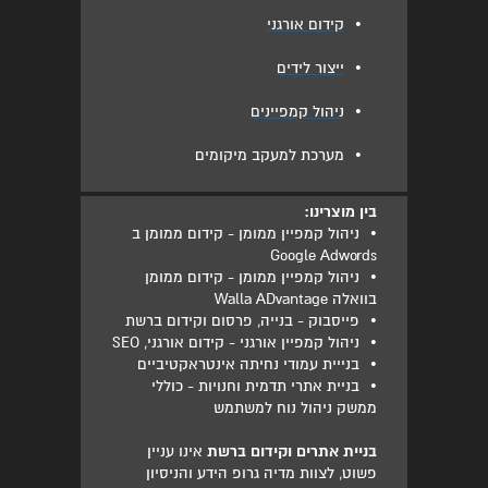
•
קידום אורגני
•
ייצור לידים
•
ניהול קמפיינים
•
מערכת למעקב מיקומים
בין מוצרינו:
•
ניהול קמפיין ממומן - קידום ממומן ב
Google Adwords
•
ניהול קמפיין ממומן - קידום ממומן
בוואלה Walla ADvantage
•
פייסבוק - בנייה, פרסום וקידום ברשת
•
ניהול קמפיין אורגני - קידום אורגני, SEO
•
בנייית עמודי נחיתה אינטראקטיביים
•
בניית אתרי תדמית וחנויות - כוללי
ממשק ניהול נוח למשתמש
בניית אתרים וקידום ברשת
אינו עניין
פשוט, לצוות מדיה גרופ הידע והניסיון