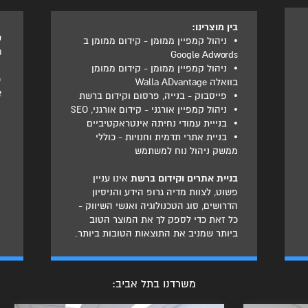
בין מוצרינו:
ט
•
ניהול קמפיין ממומן - קידום ממומן ב
3
Google Adwords
•
ניהול קמפיין ממומן - קידום ממומן
פ
בוואלה Walla ADvantage
2
•
פייסבוק - בנייה, פרסום וקידום ברשת
•
ניהול קמפיין אורגני - קידום אורגני, SEO
•
בנייית עמודי נחיתה אינטראקטיביים
•
בניית אתרי תדמית וחנויות - כוללי
ממשק ניהול נוח למשתמש
בניית אתרים וקידום ברשת
אינו עניין
פשוט, לצוות מדיה גרופ הידע והניסיון
הדרושים, סוג הטכנולוגיה ואנשי השיווק -
כל זאת כדי לספק לך את המוצר הטוב
ביותר שמניב את התוצאות הטובות ביותר.
משרדנו בתל אביב: