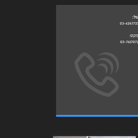
ל:
03-624773
קס:
03-761707