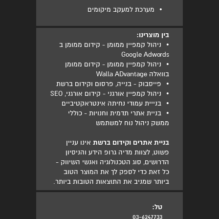
•
מערכת למעקב מיקומים
בין מוצרינו:
•
ניהול קמפיין ממומן - קידום ממומן ב
Google Adwords
•
ניהול קמפיין ממומן - קידום ממומן
בוואלה Walla ADvantage
•
פייסבוק - בנייה, פרסום וקידום ברשת
•
ניהול קמפיין אורגני - קידום אורגני, SEO
•
בנייית עמודי נחיתה אינטראקטיביים
•
בניית אתרי תדמית וחנויות - כוללי
ממשק ניהול נוח למשתמש
בניית אתרים וקידום ברשת
אינו עניין
פשוט, לצוות מדיה גרופ הידע והניסיון
הדרושים, סוג הטכנולוגיה ואנשי השיווק -
כל זאת כדי לספק לך את המוצר הטוב
ביותר שמניב את התוצאות הטובות ביותר.
טל:
03-6247733