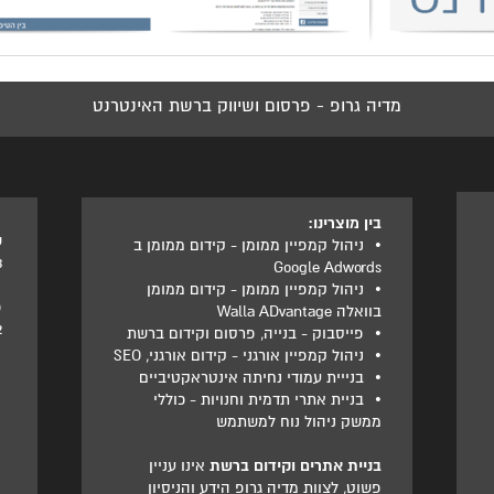
מדיה גרופ - פרסום ושיווק ברשת האינטרנט
בין מוצרינו:
ט
•
ניהול קמפיין ממומן - קידום ממומן ב
3
Google Adwords
•
ניהול קמפיין ממומן - קידום ממומן
פ
בוואלה Walla ADvantage
2
•
פייסבוק - בנייה, פרסום וקידום ברשת
•
ניהול קמפיין אורגני - קידום אורגני, SEO
•
בנייית עמודי נחיתה אינטראקטיביים
•
בניית אתרי תדמית וחנויות - כוללי
ממשק ניהול נוח למשתמש
בניית אתרים וקידום ברשת
אינו עניין
פשוט, לצוות מדיה גרופ הידע והניסיון