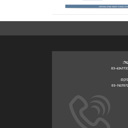
ל:
03-624773
קס:
03-761707