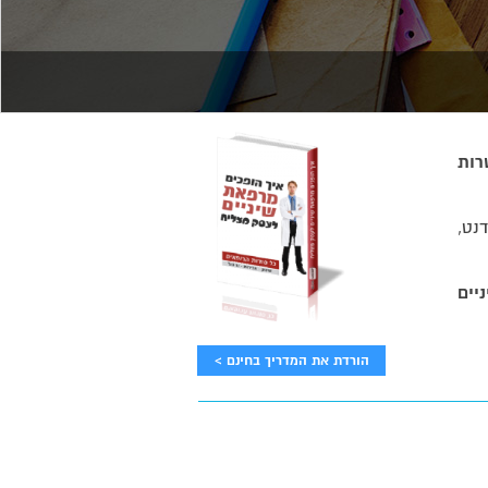
רות
נט,
ניים
הורדת את המדריך בחינם >