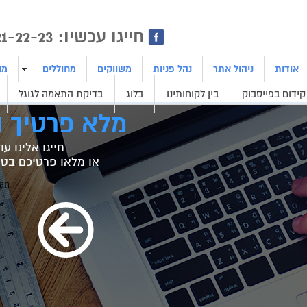
ן | בניית אתרים | ייצור לידים
חייגו עכשיו: 1800-21-22-23
אודות
ניהול אתר
נהל פניות
משווקים
מחוללים
מו
קידום בפייסבוק
בין לקוחותינו
בלוג
בדיקת התאמה לגוגל
מלא פרטיך ו
חייגו אלינו עוד היום 23
או מלאו פרטיכם בטו