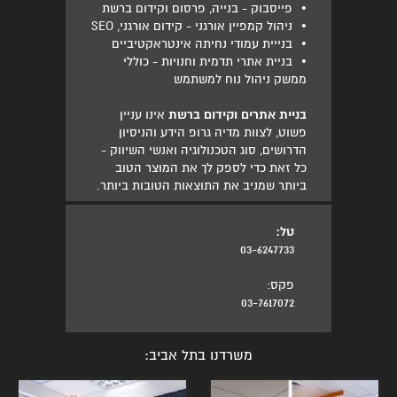
•
פייסבוק - בנייה, פרסום וקידום ברשת
•
ניהול קמפיין אורגני - קידום אורגני, SEO
•
בנייית עמודי נחיתה אינטראקטיביים
•
בניית אתרי תדמית וחנויות - כוללי
ממשק ניהול נוח למשתמש
בניית אתרים וקידום ברשת
אינו עניין
פשוט, לצוות מדיה גרופ הידע והניסיון
הדרושים, סוג הטכנולוגיה ואנשי השיווק -
כל זאת כדי לספק לך את המוצר הטוב
ביותר שמניב את התוצאות הטובות ביותר.
טל:
03-6247733
פקס:
03-7617072
משרדנו בתל אביב: