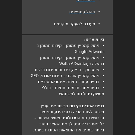
•
ניהול קמפיינים
•
מערכת למעקב מיקומים
בין מוצרינו:
•
ניהול קמפיין ממומן - קידום ממומן ב
Google Adwords
•
ניהול קמפיין ממומן - קידום ממומן
בוואלה Walla ADvantage
•
פייסבוק - בנייה, פרסום וקידום ברשת
•
ניהול קמפיין אורגני - קידום אורגני, SEO
•
בנייית עמודי נחיתה אינטראקטיביים
•
בניית אתרי תדמית וחנויות - כוללי
ממשק ניהול נוח למשתמש
בניית אתרים וקידום ברשת
אינו עניין
פשוט, לצוות מדיה גרופ הידע והניסיון
הדרושים, סוג הטכנולוגיה ואנשי השיווק -
כל זאת כדי לספק לך את המוצר הטוב
ביותר שמניב את התוצאות הטובות ביותר.