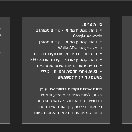
בין מוצרינו:
ט
•
ניהול קמפיין ממומן - קידום ממומן ב
3
Google Adwords
•
ניהול קמפיין ממומן - קידום ממומן
פ
בוואלה Walla ADvantage
2
•
פייסבוק - בנייה, פרסום וקידום ברשת
•
ניהול קמפיין אורגני - קידום אורגני, SEO
•
בנייית עמודי נחיתה אינטראקטיביים
•
בניית אתרי תדמית וחנויות - כוללי
ממשק ניהול נוח למשתמש
בניית אתרים וקידום ברשת
אינו עניין
פשוט, לצוות מדיה גרופ הידע והניסיון
הדרושים, סוג הטכנולוגיה ואנשי השיווק -
כל זאת כדי לספק לך את המוצר הטוב
ביותר שמניב את התוצאות הטובות ביותר.