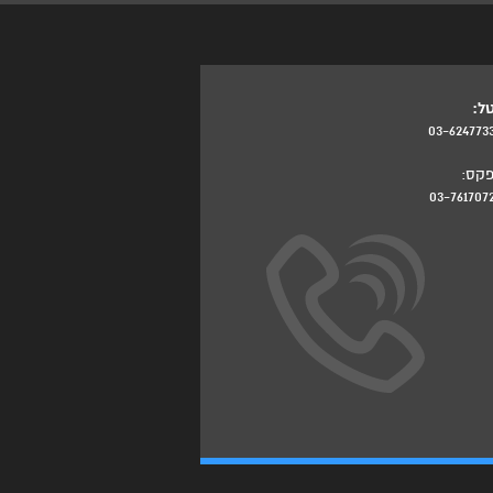
ל:
03-624773
קס:
03-761707