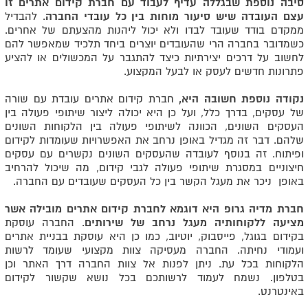
סיבה נוספת שבגללה עדיף לעבוד עם חברת קידום אתרים זו
עצם העובדה שיש סיעור מוחות בין כל עובדי החברה
. להבדיל
ממקדם בודד שעובד לבדו ולא יכול ליהנות מהצעתם של אחרים.
כשמדובר בחברה הרי שהעובדים יוצרים ביחד תלכיד שמאפשר להם
לחשוב על דרכים יצירתיות כיצד להתגבר על המכשולים או להציע
פתרונות חדשים לעסק או לבעל המקצוע.
נקודה נוספת חשובה היא,
חברת קידום אתרים עובדת עם שורה
של עסקים, בדרך כלל, ועל כן היא יכולה ליצור שיתופי פעולה בין
העסקים השונים, הכוונה לשיתופי פעולה בין הלקוחות השונים
שלהם. דבר זה מגדיל באופן נרחב את האפשרויות שעומדות לקידום
ופיתוח. זה בנוסף לעובדה שהעסקים השונים נקשרים עם עסקים
חיצוניים במסגרת שיתופי פעולה לגבי קידום, מה שיכול להרחיב
באופן ניכר את מעגל הקשר בין כל העסקים שעובדים עם החברה.
חברת מדיה גרופ היא דוגמא לחברת קידום אתרים מובילה אשר
מציעה ללקוחותיה מעגל נרחב של שירותים
. החברה עוסקת
בקידום בגוגל, פייסבוק, יוטיוב, כמו כן היא עוסקת בבניית אתרים
ועמודי נחיתה. החברה מעסיקה צוות מקצועי שעומד לרשות
הלקוחות בכל עת. ניתן לפנות אל צוות החברה דרך האתר וכן
בטלפון. נשמח לעמוד לרשותכם בכל נושא שקשור לקידום
באינטרנט.