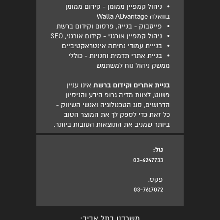
•
ניהול קמפיין ממומן - קידום ממומן
בוואלה Walla ADvantage
•
פייסבוק - בנייה, פרסום וקידום ברשת
•
ניהול קמפיין אורגני - קידום אורגני, SEO
•
בנייית עמודי נחיתה אינטראקטיביים
•
בניית אתרי תדמית וחנויות - כוללי
ממשק ניהול נוח למשתמש
בניית אתרים וקידום ברשת
אינו עניין
פשוט, לצוות מדיה גרופ הידע והניסיון
הדרושים, סוג הטכנולוגיה ואנשי השיווק -
כל זאת כדי לספק לך את המוצר הטוב
ביותר שמניב את התוצאות הטובות ביותר.
טל:
03-6247733
פקס:
03-7617072
משרדנו בתל אביב: