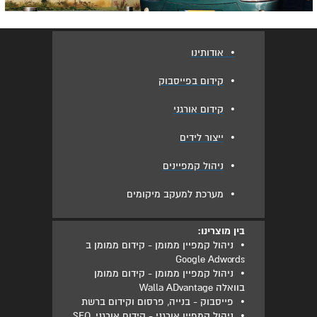
•
אודותינו
•
קידום בפייסבוק
•
קידום אורגני
•
ייצור לידים
•
ניהול קמפיינים
•
מערכת למעקב מיקומים
בין מוצרינו:
•
ניהול קמפיין ממומן - קידום ממומן ב
Google Adwords
•
ניהול קמפיין ממומן - קידום ממומן
בוואלה Walla ADvantage
•
פייסבוק - בנייה, פרסום וקידום ברשת
•
ניהול קמפיין אורגני - קידום אורגני, SEO