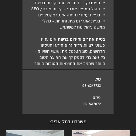
•
פייסבוק - בנייה, פרסום וקידום ברשת
•
ניהול קמפיין אורגני - קידום אורגני, SEO
•
בנייית עמודי נחיתה אינטראקטיביים
•
בניית אתרי תדמית וחנויות - כוללי
ממשק ניהול נוח למשתמש
בניית אתרים וקידום ברשת
אינו עניין
פשוט, לצוות מדיה גרופ הידע והניסיון
הדרושים, סוג הטכנולוגיה ואנשי השיווק -
כל זאת כדי לספק לך את המוצר הטוב
ביותר שמניב את התוצאות הטובות ביותר.
טל:
03-6247733
פקס:
03-7617072
משרדנו בתל אביב: