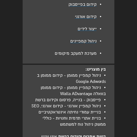
•
קידום בפייסבוק
•
קידום אורגני
•
ייצור לידים
•
ניהול קמפיינים
•
מערכת למעקב מיקומים
בין מוצרינו:
•
ניהול קמפיין ממומן - קידום ממומן ב
Google Adwords
•
ניהול קמפיין ממומן - קידום ממומן
בוואלה Walla ADvantage
•
פייסבוק - בנייה, פרסום וקידום ברשת
•
ניהול קמפיין אורגני - קידום אורגני, SEO
•
בנייית עמודי נחיתה אינטראקטיביים
•
בניית אתרי תדמית וחנויות - כוללי
ממשק ניהול נוח למשתמש
בניית אתרים וקידום ברשת
אינו עניין