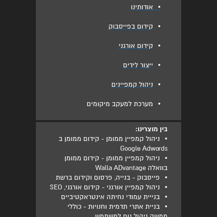
•
אודותינו
•
קידום בפייסבוק
•
קידום אורגני
•
ייצור לידים
•
ניהול קמפיינים
•
מערכת למעקב מיקומים
בין מוצרינו:
•
ניהול קמפיין ממומן - קידום ממומן ב
Google Adwords
•
ניהול קמפיין ממומן - קידום ממומן
בוואלה Walla ADvantage
•
פייסבוק - בנייה, פרסום וקידום ברשת
•
ניהול קמפיין אורגני - קידום אורגני, SEO
•
בנייית עמודי נחיתה אינטראקטיביים
•
בניית אתרי תדמית וחנויות - כוללי
ממשק ניהול נוח למשתמש