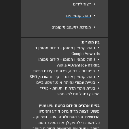
•
ייצור לידים
•
ניהול קמפיינים
•
מערכת למעקב מיקומים
בין מוצרינו:
•
ניהול קמפיין ממומן - קידום ממומן ב
Google Adwords
•
ניהול קמפיין ממומן - קידום ממומן
בוואלה Walla ADvantage
•
פייסבוק - בנייה, פרסום וקידום ברשת
•
ניהול קמפיין אורגני - קידום אורגני, SEO
•
בנייית עמודי נחיתה אינטראקטיביים
•
בניית אתרי תדמית וחנויות - כוללי
ממשק ניהול נוח למשתמש
בניית אתרים וקידום ברשת
אינו עניין
פשוט, לצוות מדיה גרופ הידע והניסיון
הדרושים, סוג הטכנולוגיה ואנשי השיווק -
כל זאת כדי לספק לך את המוצר הטוב
ביותר שמניב את התוצאות הטובות ביותר.