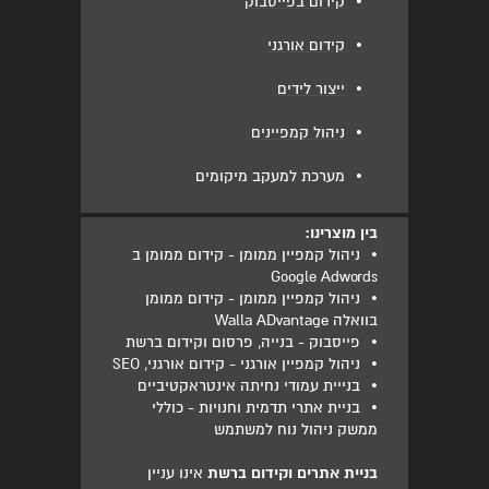
•
קידום בפייסבוק
•
קידום אורגני
•
ייצור לידים
•
ניהול קמפיינים
•
מערכת למעקב מיקומים
בין מוצרינו:
•
ניהול קמפיין ממומן - קידום ממומן ב
Google Adwords
•
ניהול קמפיין ממומן - קידום ממומן
בוואלה Walla ADvantage
•
פייסבוק - בנייה, פרסום וקידום ברשת
•
ניהול קמפיין אורגני - קידום אורגני, SEO
•
בנייית עמודי נחיתה אינטראקטיביים
•
בניית אתרי תדמית וחנויות - כוללי
ממשק ניהול נוח למשתמש
בניית אתרים וקידום ברשת
אינו עניין