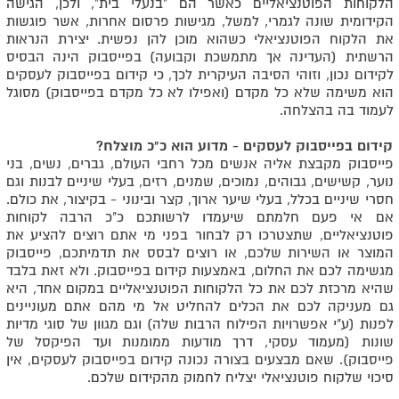
הלקוחות הפוטנציאליים כאשר הם "בנעלי בית", ולכן, הגישה
הקידומית שונה לגמרי, למשל, מגישות פרסום אחרות, אשר פוגשות
את הלקוח הפוטנציאלי כשהוא מוכן להן נפשית. יצירת הנראות
הרשתית (העדינה אך מתמשכת וקבועה) בפייסבוק הינה הבסיס
לקידום נכון, וזוהי הסיבה העיקרית לכך, כי קידום בפייסבוק לעסקים
הוא משימה שלא כל מקדם (ואפילו לא כל מקדם בפייסבוק) מסוגל
לעמוד בה בהצלחה.
קידום בפייסבוק לעסקים - מדוע הוא כ"כ מוצלח?
פייסבוק מקבצת אליה אנשים מכל רחבי העולם, גברים, נשים, בני
נוער, קשישים, גבוהים, נמוכים, שמנים, רזים, בעלי שיניים לבנות וגם
חסרי שיניים בכלל, בעלי שיער ארוך, קצר ובינוני - בקיצור, את כולם.
אם אי פעם חלמתם שיעמדו לרשותכם כ"כ הרבה לקוחות
פוטנציאליים, שתצטרכו רק לבחור בפני מי אתם רוצים להציע את
המוצר או השירות שלכם, או רוצים לבסס את תדמיתכם, פייסבוק
מגשימה לכם את החלום, באמצעות קידום בפייסבוק. ולא זאת בלבד
שהיא מרכזת לכם את כל הלקוחות הפוטנציאליים במקום אחד, היא
גם מעניקה לכם את הכלים להחליט אל מי מהם אתם מעוניינים
לפנות (ע"י אפשרויות הפילוח הרבות שלה) וגם מגוון של סוגי מדיות
שונות (מעמוד עסקי, דרך מודעות ממומנות ועד הפיקסל של
פייסבוק). שאם מבצעים בצורה נכונה קידום בפייסבוק לעסקים, אין
סיכוי שלקוח פוטנציאלי יצליח לחמוק מהקידום שלכם.