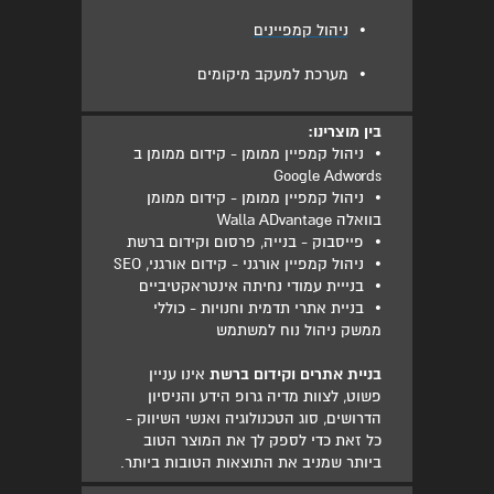
•
ניהול קמפיינים
•
מערכת למעקב מיקומים
בין מוצרינו:
•
ניהול קמפיין ממומן - קידום ממומן ב
Google Adwords
•
ניהול קמפיין ממומן - קידום ממומן
בוואלה Walla ADvantage
•
פייסבוק - בנייה, פרסום וקידום ברשת
•
ניהול קמפיין אורגני - קידום אורגני, SEO
•
בנייית עמודי נחיתה אינטראקטיביים
•
בניית אתרי תדמית וחנויות - כוללי
ממשק ניהול נוח למשתמש
בניית אתרים וקידום ברשת
אינו עניין
פשוט, לצוות מדיה גרופ הידע והניסיון
הדרושים, סוג הטכנולוגיה ואנשי השיווק -
כל זאת כדי לספק לך את המוצר הטוב
ביותר שמניב את התוצאות הטובות ביותר.