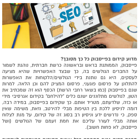
מדוע קידום בפייסבוק כל כך מסובך?
פייסבוק, הממותגת בראש ובראשונה כרשת חברתית, נוהגת לשמור
על החברים הגולשים בה, כך שבצד האפשרויות שהיא מציעה
לעסקים, היא גם נותנת בידי הגולשים/הלקוחות את האפשרות
להתלונן על פרסום פוגעני, פרסום המציק להם וכן הלאה. למרות
שגם בפייסבוק (כמו בשאר רחבי הרשת) הכסף הוא זה שמכתיב את
הטון, לגולשים מתלוננים ישנם כלים "להילחם" בקידום אגרסיבי מידי
או כזה, שלדעתם, מטריד אותם. כך שקידום בפייסבוק, במידה רבה,
דומה לניסיון ללכת בין הטיפות מבלי להירטב, וזאת, משימה שאין
ספק, כי נדרשים ידע וניסיון רב בסוג זה של קידום, על מנת לצלוח
אותה מבלי לעורר עליכם את חמת זעמם של הגולשים (ושל
פייסבוק, לא פחות חשוב).