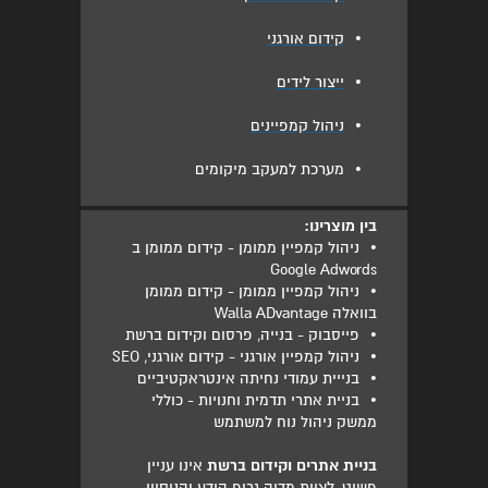
•
קידום אורגני
•
ייצור לידים
•
ניהול קמפיינים
•
מערכת למעקב מיקומים
בין מוצרינו:
•
ניהול קמפיין ממומן - קידום ממומן ב
Google Adwords
•
ניהול קמפיין ממומן - קידום ממומן
בוואלה Walla ADvantage
•
פייסבוק - בנייה, פרסום וקידום ברשת
•
ניהול קמפיין אורגני - קידום אורגני, SEO
•
בנייית עמודי נחיתה אינטראקטיביים
•
בניית אתרי תדמית וחנויות - כוללי
ממשק ניהול נוח למשתמש
בניית אתרים וקידום ברשת
אינו עניין
פשוט, לצוות מדיה גרופ הידע והניסיון