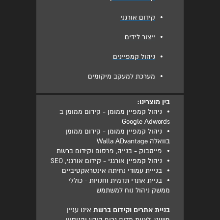
•
קידום אורגני
•
ייצור לידים
•
ניהול קמפיינים
•
מערכת למעקב מיקומים
בין מוצרינו:
•
ניהול קמפיין ממומן - קידום ממומן ב
Google Adwords
•
ניהול קמפיין ממומן - קידום ממומן
בוואלה Walla ADvantage
•
פייסבוק - בנייה, פרסום וקידום ברשת
•
ניהול קמפיין אורגני - קידום אורגני, SEO
•
בנייית עמודי נחיתה אינטראקטיביים
•
בניית אתרי תדמית וחנויות - כוללי
ממשק ניהול נוח למשתמש
בניית אתרים וקידום ברשת
אינו עניין
פשוט, לצוות מדיה גרופ הידע והניסיון