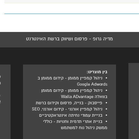
מדיה גרופ - פרסום ושיווק ברשת האינטרנט
בין מוצרינו:
ט
•
ניהול קמפיין ממומן - קידום ממומן ב
3
Google Adwords
•
ניהול קמפיין ממומן - קידום ממומן
פ
בוואלה Walla ADvantage
2
•
פייסבוק - בנייה, פרסום וקידום ברשת
•
ניהול קמפיין אורגני - קידום אורגני, SEO
•
בנייית עמודי נחיתה אינטראקטיביים
•
בניית אתרי תדמית וחנויות - כוללי
ממשק ניהול נוח למשתמש