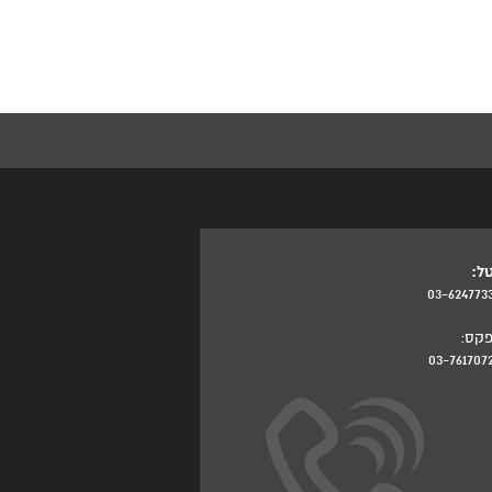
ל:
03-624773
קס:
03-761707