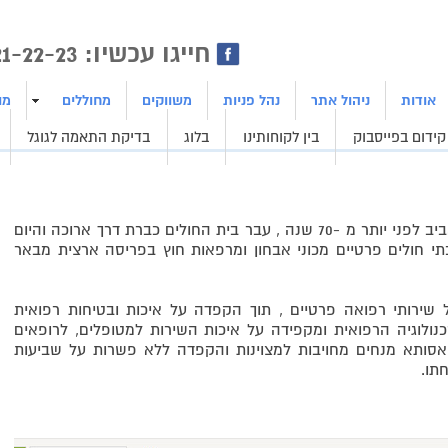
ן | בניית אתרים | ייצור לידים
חייגו עכשיו: 1800-21-22-23
אודות
ניהול אתר
נהל פניות
משווקים
מחוללים
מו
קידום בפייסבוק
בין לקוחותינו
בלוג
בדיקת התאמה לגוגל
מאז הקמתו של בית חולים אסותא בתל אביב לפני יותר מ -70 שנה , עבר בית החולים כברת דרך ארוכה והיום
י חולים פרטיים מכוני אבחון ומרפאות חוץ בפריסה ארצית מבאר
רותי רפואה פרטיים , תוך הקפדה על איכות ובטיחות רפואית
נולוגיה הרפואית ומקפידה על איכות השירות למטופלים, לרופאים
אסותא מנחים מחויבות למצוינות והקפדה ללא פשרות על שביעות
תו.