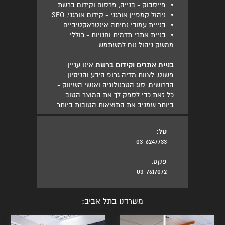
•
פייסבוק - בנייה, פרסום וקידום ברשת
•
ניהול קמפיין אורגני - קידום אורגני, SEO
•
בנייית עמודי נחיתה אינטראקטיביים
•
בניית אתרי תדמית וחנויות - כוללי
ממשק ניהול נוח למשתמש
בניית אתרים וקידום ברשת
אינו עניין
פשוט, לצוות מדיה גרופ הידע והניסיון
הדרושים, סוג הטכנולוגיה ואנשי השיווק -
כל זאת כדי לספק לך את המוצר הטוב
ביותר שמניב את התוצאות הטובות ביותר.
טל:
03-6247733
פקס:
03-7617072
משרדנו בתל אביב: