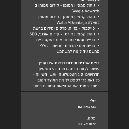
•
ניהול קמפיין ממומן - קידום ממומן ב
Google Adwords
•
ניהול קמפיין ממומן - קידום ממומן
בוואלה Walla ADvantage
•
פייסבוק - בנייה, פרסום וקידום ברשת
•
ניהול קמפיין אורגני - קידום אורגני, SEO
•
בנייית עמודי נחיתה אינטראקטיביים
•
בניית אתרי תדמית וחנויות - כוללי
ממשק ניהול נוח למשתמש
בניית אתרים וקידום ברשת
אינו עניין
פשוט, לצוות מדיה גרופ הידע והניסיון
הדרושים, סוג הטכנולוגיה ואנשי השיווק -
כל זאת כדי לספק לך את המוצר הטוב
ביותר שמניב את התוצאות הטובות ביותר.
טל:
03-6247733
פקס:
03-7617072