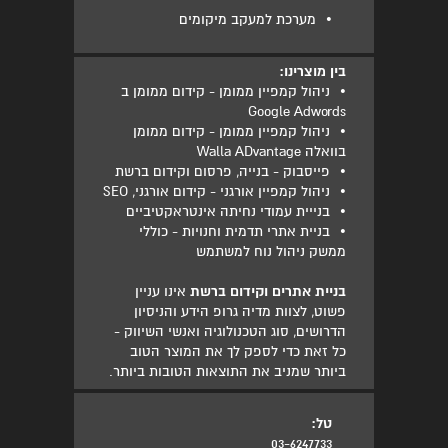
•
מערכת למעקב מיקומים
בין מוצרינו:
•
ניהול קמפיין ממומן - קידום ממומן ב
Google Adwords
•
ניהול קמפיין ממומן - קידום ממומן
בוואלה Walla ADvantage
•
פייסבוק - בנייה, פרסום וקידום ברשת
•
ניהול קמפיין אורגני - קידום אורגני, SEO
•
בנייית עמודי נחיתה אינטראקטיביים
•
בניית אתרי תדמית וחנויות - כוללי
ממשק ניהול נוח למשתמש
בניית אתרים וקידום ברשת
אינו עניין
פשוט, לצוות מדיה גרופ הידע והניסיון
הדרושים, סוג הטכנולוגיה ואנשי השיווק -
כל זאת כדי לספק לך את המוצר הטוב
ביותר שמניב את התוצאות הטובות ביותר.
טל:
03-6247733